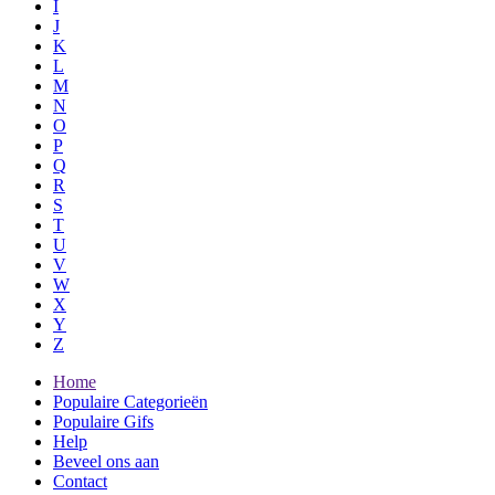
I
J
K
L
M
N
O
P
Q
R
S
T
U
V
W
X
Y
Z
Home
Populaire Categorieën
Populaire Gifs
Help
Beveel ons aan
Contact