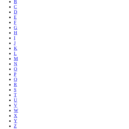
B
C
D
E
F
G
H
I
J
K
L
M
N
O
P
Q
R
S
T
U
V
W
X
Y
Z