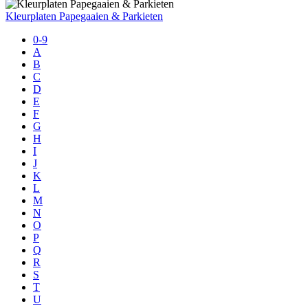
Kleurplaten Papegaaien & Parkieten
0-9
A
B
C
D
E
F
G
H
I
J
K
L
M
N
O
P
Q
R
S
T
U