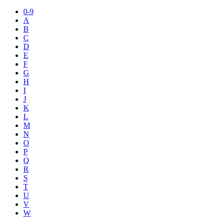
0-9
A
B
C
D
E
F
G
H
I
J
K
L
M
N
O
P
Q
R
S
T
U
V
W