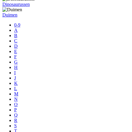
Dinosaurussen
Duimen
0-9
A
B
C
D
E
F
G
H
I
J
K
L
M
N
O
P
Q
R
S
T